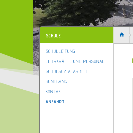
SCHULE
SCHULLEITUNG
LEHRKRÄFTE UND PERSONAL
SCHULSOZIALARBEIT
RUNDGANG
1
KONTAKT
2
3
ANFAHRT
4
5