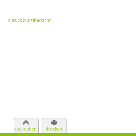
zurück zur Übersicht
1
2
3
4
5
nach oben
drucken